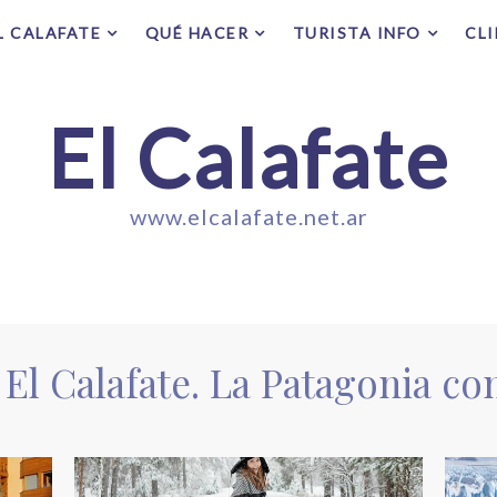
L CALAFATE
QUÉ HACER
TURISTA INFO
CL
El Calafate
www.elcalafate.net.ar
El Calafate. La Patagonia co