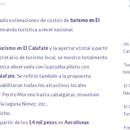
fate
icado estimaciones de costos de
turismo en El
emanda turistica a nivel nacional.
Un 
urismo en El Calafate
y la apertura total a partir
Cal
ecretario de turismo local, se mostro totalmente
Tur
esta observada con la prueba piloto con
feb
alafate
. Se refirió también a la propuesta
 habilitaran todas los atractivos locales
El 
Ná
iar Perito Moreno hasta cabalgatas, mountain
 la laguna Nímez, etc,.
El 
icho.
Tur
 partir de los
14 mil pesos
en
Aerolineas
Fie