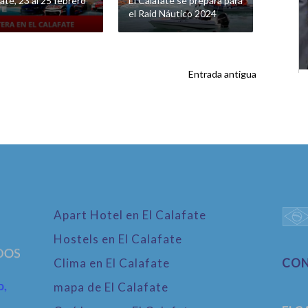
ate, 23 al 25 febrero
El Calafate se prepara para
el Raid Náutico 2024
Entrada antigua
Apart Hotel en El Calafate
Hostels en El Calafate
Clima en El Calafate
CO
mapa de El Calafate